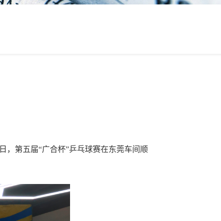
1日，第五届“广合杯”乒乓球赛在东莞车间顺