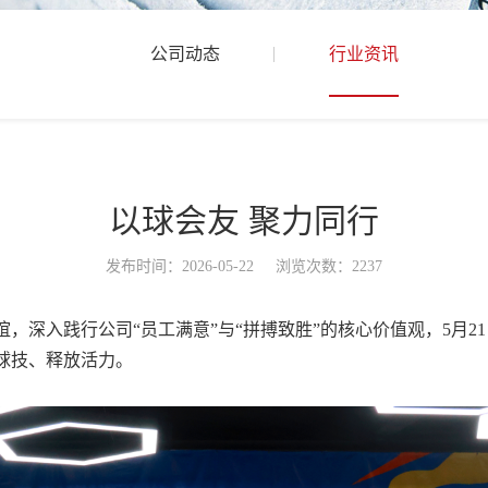
公司动态
行业资讯
以球会友 聚力同行
发布时间：2026-05-22 浏览次数：2237
，深入践行公司“员工满意”与“拼搏致胜”的核心价值观，5月2
球技、释放活力。