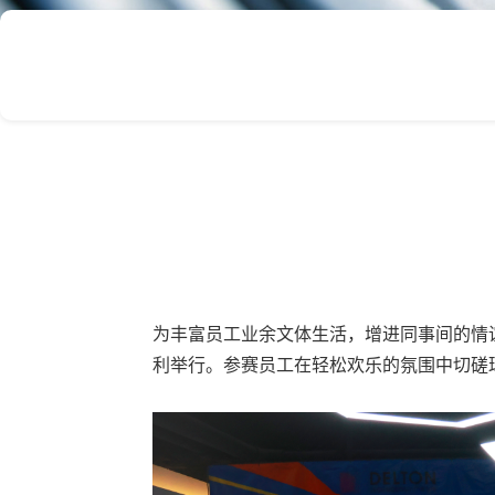
为丰富员工业余文体生活，增进同事间的情谊
利举行。参赛员工在轻松欢乐的氛围中切磋