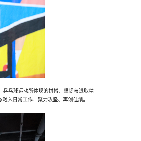
，乒乓球运动所体现的拼搏、坚韧与进取精
态融入日常工作，聚力攻坚、再创佳绩。