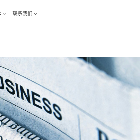
G
联系我们
中文