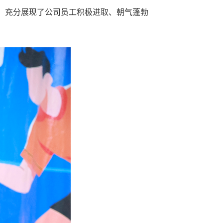
，充分展现了公司员工积极进取、朝气蓬勃