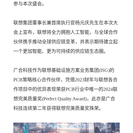
参与本次盛会。
联想集团董事长兼首席执行官杨元庆先生在本次大
会上宣布，联想将全力拥抱人工智能，与全球合作
伙伴携手推动全球供应链变革，并表示期待建立起
一个更加智能、更为可持续的供应链生态圈。
广合科技作为联想基础设施方案业务集团(ISG)的
PCB策略核心合作伙伴，凭借2023财年与联想各合
作项目中的优异表现荣获PCB行业中唯一的2024联
想完美质量奖(Perfect Quality Award)，此亦是广合
科技连续第二年获得联想完美质量奖殊荣。