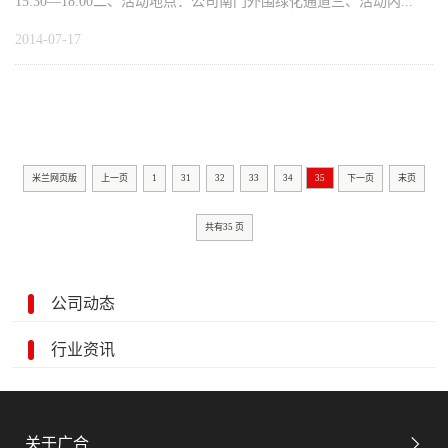
15:30—18:00二、活动地点：公司南门外围绿化通道三、活动内...
2014-07-17
米兰网页版
上一页
1
31
32
33
34
35
下一页
末页
共有
35
页
公司动态
行业资讯
关于广合