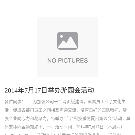
2014年7月17日举办游园会活动
各位同事： 为加强公司米兰网页版建设，丰富员工业余文化生
活，促进各部门员工之间相互沟通交流，培育良好的团队精神，增
强企业向心力和凝聚力，特举办“广合科技激情夏日游园会”活动，具
体安排内容通知如下：一、活动时间：2014年7月17日（本周四）